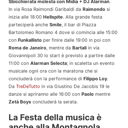
Sbicchierata molesta con Midia + DJ Alarman
.
In via Rosa Raimondi Garibaldi da
Raimondo
si
inizia alle 18:00
Hellspite
. Alla grande festa
parteciperà anche
Smile
, il bar di Piazza
Bartolomeo Romano 4 dove si comincia alle 15:00
con
Funkallisto
per finire dalle 19:00 in poi con
Roma de Janeiro
, mentre da
Bartali
in via
Giovannipoli 30 lo start è previsto a partire dalle
11:00 con
Alarman Selecta
; in scaletta un evento
musicale ogni ora con la maratona che si
concluderà con la performance di
Filippo Loy
.
Da
TreDeTutto
in via Giustino De Jacobis 19 le
danze si apriranno alle 16:00 con
Paolo
mentre
Zetà Boys
concluderà la serata.
La Festa della musica è
anche alla Montagnola