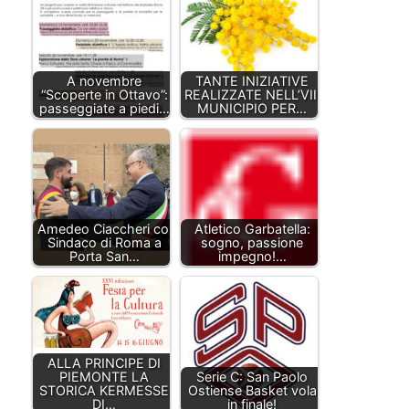
A novembre
TANTE INIZIATIVE
“Scoperte in Ottavo”:
REALIZZATE NELL’VIII
passeggiate a piedi…
MUNICIPIO PER…
Amedeo Ciaccheri col
Atletico Garbatella:
Sindaco di Roma a
sogno, passione
Porta San…
impegno!…
ALLA PRINCIPE DI
PIEMONTE LA
Serie C: San Paolo
STORICA KERMESSE
Ostiense Basket vola
DI…
in finale!