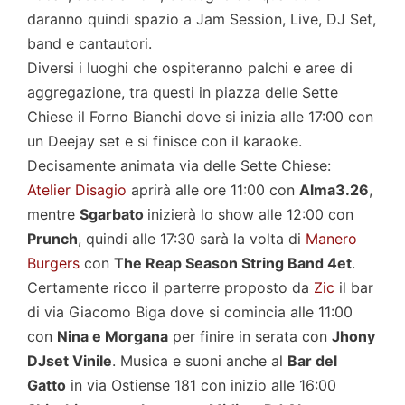
daranno quindi spazio a Jam Session, Live, DJ Set,
band e cantautori.
Diversi i luoghi che ospiteranno palchi e aree di
aggregazione, tra questi in piazza delle Sette
Chiese il Forno Bianchi dove si inizia alle 17:00 con
un Deejay set e si finisce con il karaoke.
Decisamente animata via delle Sette Chiese:
Atelier Disagio
aprirà alle ore 11:00 con
Alma3.26
,
mentre
Sgarbato
inizierà lo show alle 12:00 con
Prunch
, quindi alle 17:30 sarà la volta di
Manero
Burgers
con
The Reap Season String Band 4et
.
Certamente ricco il parterre proposto da
Zic
il bar
di via Giacomo Biga dove si comincia alle 11:00
con
Nina e Morgana
per finire in serata con
Jhony
DJset Vinile
. Musica e suoni anche al
Bar del
Gatto
in via Ostiense 181 con inizio alle 16:00