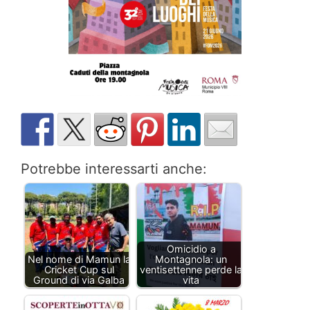
Potrebbe interessarti anche:
Omicidio a
Nel nome di Mamun la
Montagnola: un
Cricket Cup sul
ventisettenne perde la
Ground di via Galba
vita