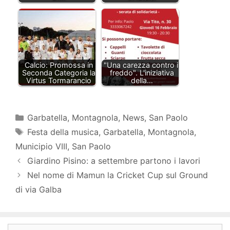
Calcio: Promossa in
"Una carezza contro il
Seconda Categoria la
freddo". L'iniziativa
Virtus Tormarancio
della…
Categorie
Garbatella
,
Montagnola
,
News
,
San Paolo
Tag
Festa della musica
,
Garbatella
,
Montagnola
,
Municipio VIII
,
San Paolo
Giardino Pisino: a settembre partono i lavori
Nel nome di Mamun la Cricket Cup sul Ground
di via Galba
Ricerca