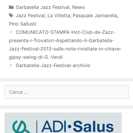
Categorie
Garbatella Jazz Festival
,
News
Tag
Jazz Festival
,
La Villetta
,
Pasquale Jannarella
,
Pino Sallusti
COMUNICATO-STAMPA-Hot-Club-de-Zazz-
presenta-i-Trovatori-Aspettando-il-Garbatella-
Jazz-Festival-2013-sulle-note-rivisitate-in-chiave-
gipsy-swing-di-G.-Verdi
Garbatella-Jazz-Festival-archivio
Ricerca
per: