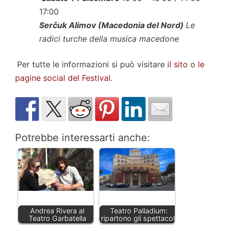
17:00
Serčuk Alimov (Macedonia del Nord)
Le
radici turche della musica macedone
Per tutte le informazioni si può visitare
il sito
o
le
pagine social del Festival
.
Potrebbe interessarti anche:
Andrea Rivera al
Teatro Palladium:
Teatro Garbatella
ripartono gli spettacoli