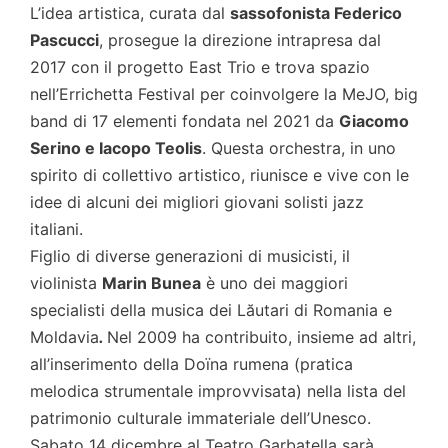
L’idea artistica, curata dal
sassofonista Federico
Pascucci
, prosegue la direzione intrapresa dal
2017 con il progetto East Trio e trova spazio
nell’Errichetta Festival per coinvolgere la MeJO, big
band di 17 elementi fondata nel 2021 da
Giacomo
Serino e Iacopo Teolis
. Questa orchestra, in uno
spirito di collettivo artistico, riunisce e vive con le
idee di alcuni dei migliori giovani solisti jazz
italiani.
Figlio di diverse generazioni di musicisti, il
violinista
Marin Bunea
è uno dei maggiori
specialisti della musica dei Lăutari di Romania e
Moldavia
.
Nel 2009 ha contribuito, insieme ad altri,
all’inserimento della Doïna rumena (pratica
melodica strumentale improvvisata) nella lista del
patrimonio culturale immateriale dell’Unesco.
Sabato 14 dicembre al Teatro Garbatella sarà