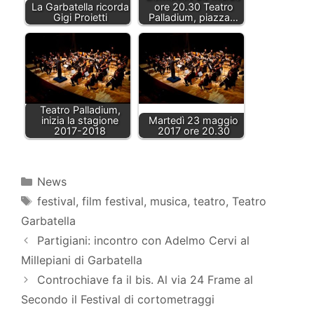
La Garbatella ricorda
ore 20.30 Teatro
Gigi Proietti
Palladium, piazza…
Teatro Palladium,
inizia la stagione
Martedì 23 maggio
2017-2018
2017 ore 20.30
Categorie
News
Tag
festival
,
film festival
,
musica
,
teatro
,
Teatro
Garbatella
Partigiani: incontro con Adelmo Cervi al
Millepiani di Garbatella
Controchiave fa il bis. Al via 24 Frame al
Secondo il Festival di cortometraggi