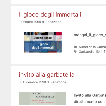
Il gioco degli immortali
1 Ottobre 1999
di
Redazione
mongai_il_gioco_
Categorie
Autori della Garba
Tag
Garbatella
,
libri
,
S
invito alla garbatella
18 Dicembre 1998
di
Redazione
Invito alla Garbate
direttamente con l