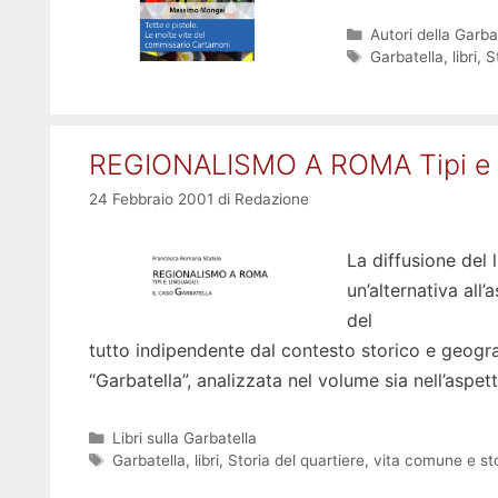
Categorie
Autori della Garba
Tag
Garbatella
,
libri
,
S
REGIONALISMO A ROMA Tipi e li
24 Febbraio 2001
di
Redazione
La diffusione del 
un’alternativa all
del
tutto indipendente dal contesto storico e geogra
“Garbatella”, analizzata nel volume sia nell’aspe
Categorie
Libri sulla Garbatella
Tag
Garbatella
,
libri
,
Storia del quartiere
,
vita comune e sto