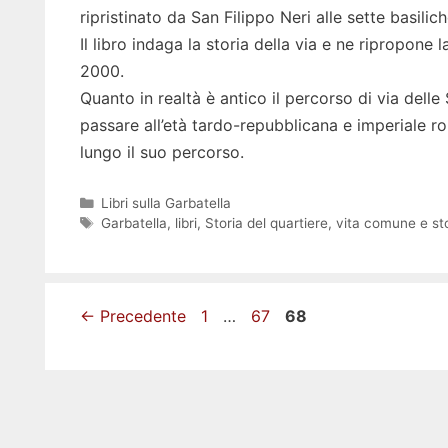
ripristinato da San Filippo Neri alle sette basilich
Il libro indaga la storia della via e ne ripropone 
2000.
Quanto in realtà è antico il percorso di via delle
passare all’età tardo-repubblicana e imperiale 
lungo il suo percorso.
Categorie
Libri sulla Garbatella
Tag
Garbatella
,
libri
,
Storia del quartiere
,
vita comune e sto
Pagina
Pagina
Pagina
←
Precedente
1
…
67
68