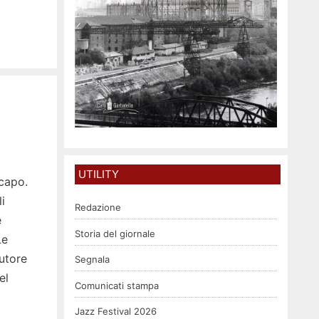
UTILITY
capo.
i
Redazione
e
Storia del giornale
Le
autore
Segnala
el
Comunicati stampa
Jazz Festival 2026