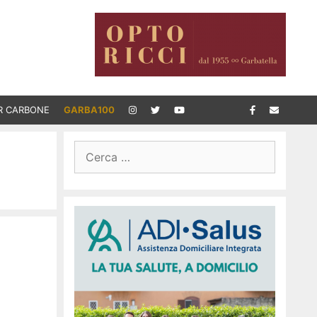
R CARBONE
GARBA100
Ricerca
per: