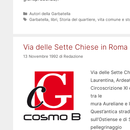
Categorie
Autori della Garbatella
Tag
Garbatella
,
libri
,
Storia del quartiere
,
vita comune e sto
Via delle Sette Chiese in Roma
13 Novembre 1992
di
Redazione
Via delle Sette Ch
Laurentina, Ardeat
Circoscrizione XI 
tra le
mura Aureliane e l
Quest’antica strad
sull’Ostiense e di
pellegrinaggio