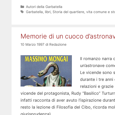
Categorie
Autori della Garbatella
Tag
Garbatella
,
libri
,
Storia del quartiere
,
vita comune e sto
Memorie di un cuoco d’astrona
10 Marzo 1997
di
Redazione
Il romanzo narra 
un’astronave come
Le vicende sono su
durante i tre anni
relazioni e grazie
vicende del protagonista, Rudy “Basilico” Turturr
infatti racconta di aver avuto l’ispirazione dura
resto la lezione di Filosofia del Cibo, ricorda molt
giurisprudenza).