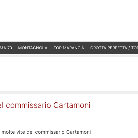
MA 70
MONTAGNOLA
TOR MARANCIA
GROTTA PERFETTA / TO
del commissario Cartamoni
Le molte vite del commissario Cartamoni