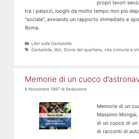
propri lavori senza
tra i palazzi, luoghi da molto tempo non più depua
“sociale”, avviando un rapporto immediato e spon
Roma.
Categorie
Libri sulla Garbatella
Tag
Garbatella
,
libri
,
Storia del quartiere
,
vita comune e sto
Memorie di un cuoco d’astrona
6 Novembre 1997
di
Redazione
Memorie di un cuo
Massimo Mongai, v
di un cuoco di un 
di racconti di aut