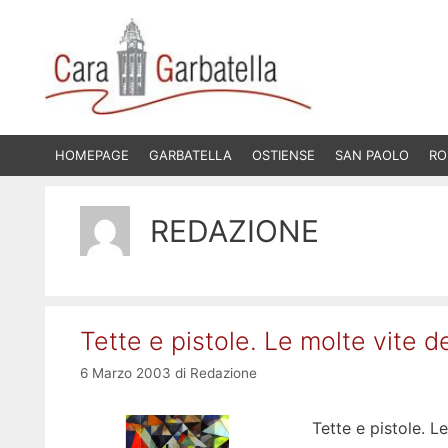
Vai
al
contenuto
HOMEPAGE
GARBATELLA
OSTIENSE
SAN PAOLO
RO
REDAZIONE
Tette e pistole. Le molte vite 
6 Marzo 2003
di
Redazione
Tette e pistole. 