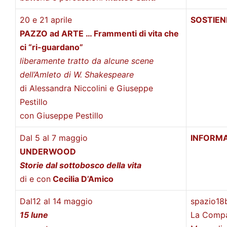
20 e 21 aprile
SOSTIENI
PAZZO ad ARTE … Frammenti di vita che
ci “ri-guardano”
liberamente tratto da alcune scene
dell’Amleto di W. Shakespeare
di Alessandra Niccolini e Giuseppe
Pestillo
con Giuseppe Pestillo
Dal 5 al 7 maggio
INFORMA
UNDERWOOD
Storie dal sottobosco della vita
di e con
Cecilia D’Amico
Dal12 al 14 maggio
spazio18
15 lune
La Compa