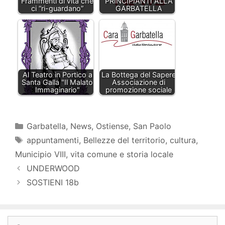
Frammenti di vita che
PRINCIPIANTI ALLA
ci “ri-guardano”
GARBATELLA
Al Teatro in Portico a
La Bottega del Sapere
Santa Galla "Il Malato
Associazione di
Immaginario"
promozione sociale
Categorie
Garbatella
,
News
,
Ostiense
,
San Paolo
Tag
appuntamenti
,
Bellezze del territorio
,
cultura
,
Municipio VIII
,
vita comune e storia locale
UNDERWOOD
SOSTIENI 18b
Ricerca