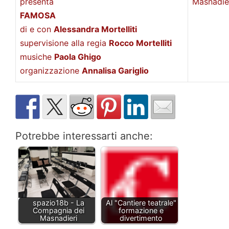
presenta
Masnadie
FAMOSA
di e con
Alessandra Mortelliti
supervisione alla regia
Rocco Mortelliti
musiche
Paola Ghigo
organizzazione
Annalisa Gariglio
Potrebbe interessarti anche:
spazio18b - La
Al "Cantiere teatrale"
Compagnia dei
formazione e
Masnadieri
divertimento