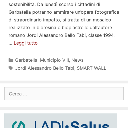
sostenibilità. Da lunedì scorso i cittadini di
Garbatella potranno ammirare un’opera fotografica
di straordinario impatto, si tratta di un mosaico
realizzato in bioresina e biopiastrelle dall’autore
romano Jordi Alessandro Bello Tabi, classe 1994,
…
Leggi tutto
Categorie
Garbatella
,
Municipio VIII
,
News
Tag
Jordi Alessandro Bello Tabi
,
SMART WALL
Ricerca
per: