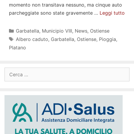
momento non transitava nessuno, ma cinque auto
parcheggiate sono state gravemente …
Leggi tutto
Categorie
Garbatella
,
Municipio VIII
,
News
,
Ostiense
Tag
Albero caduto
,
Garbatella
,
Ostiense
,
Pioggia
,
Platano
Ricerca
per: