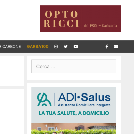
R CARBONE
GARBA100
Ricerca
per: