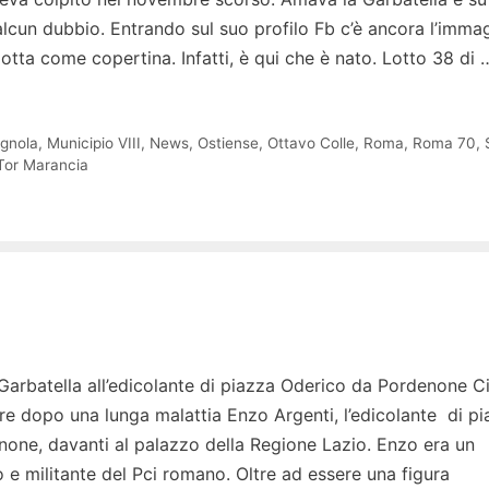
alcun dubbio. Entrando sul suo profilo Fb c’è ancora l’imma
otta come copertina. Infatti, è qui che è nato. Lotto 38 di 
gnola
,
Municipio VIII
,
News
,
Ostiense
,
Ottavo Colle
,
Roma
,
Roma 70
,
Tor Marancia
 Garbatella all’edicolante di piazza Oderico da Pordenone C
re dopo una lunga malattia Enzo Argenti, l’edicolante di pi
one, davanti al palazzo della Regione Lazio. Enzo era un
o e militante del Pci romano. Oltre ad essere una figura