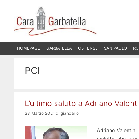
Vai
al
contenuto
HOMEPAGE
GARBATELLA
OSTIENSE
SAN PAOLO
RO
PCI
L’ultimo saluto a Adriano Valenti
23 Marzo 2021
di
giancarlo
Adriano Valentini,
malattia che lo a