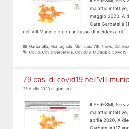
Il SERESMI, Serviz
malattie infettiv
maggio 2020. A du
Cara Garbatella (1
nell’VIII Municipio con un tasso di incidenza di 
Categorie
Garbatella
,
Montagnola
,
Municipio VIII
,
News
,
Ostiens
Tag
Covid
,
Covid Garbatella
,
Covid.19
,
Municipio Covid19
,
79 casi di covid19 nell’VIII muni
28 Aprile 2020
di
giancarlo
Il SERESMI, Serviz
malattie infettiv
aprile 2020. A die
Garbatella (17 apri