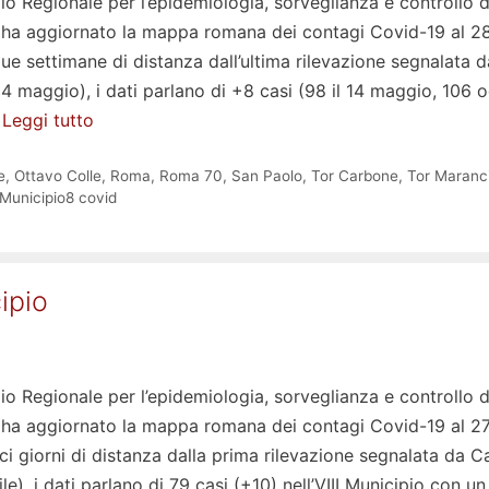
io Regionale per l’epidemiologia, sorveglianza e controllo d
e, ha aggiornato la mappa romana dei contagi Covid-19 al 2
e settimane di distanza dall’ultima rilevazione segnalata d
4 maggio), i dati parlano di +8 casi (98 il 14 maggio, 106 o
…
Leggi tutto
e
,
Ottavo Colle
,
Roma
,
Roma 70
,
San Paolo
,
Tor Carbone
,
Tor Maranc
Municipio8 covid
cipio
io Regionale per l’epidemiologia, sorveglianza e controllo d
e, ha aggiornato la mappa romana dei contagi Covid-19 al 2
ci giorni di distanza dalla prima rilevazione segnalata da C
le), i dati parlano di 79 casi (+10) nell’VIII Municipio con un