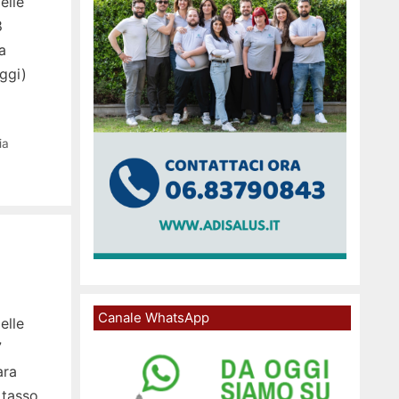
elle
8
a
ggi)
ia
Canale WhatsApp
elle
7
ara
 tasso