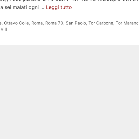
ca sei malati ogni …
Leggi tutto
e
,
Ottavo Colle
,
Roma
,
Roma 70
,
San Paolo
,
Tor Carbone
,
Tor Maranc
VIII