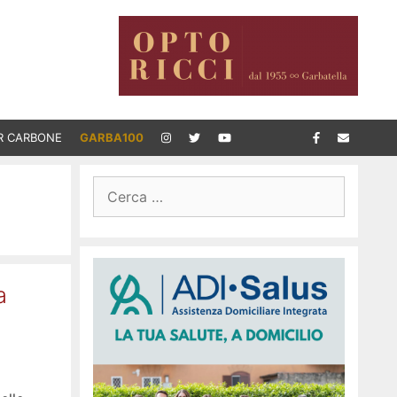
R CARBONE
GARBA100
Ricerca
per:
a