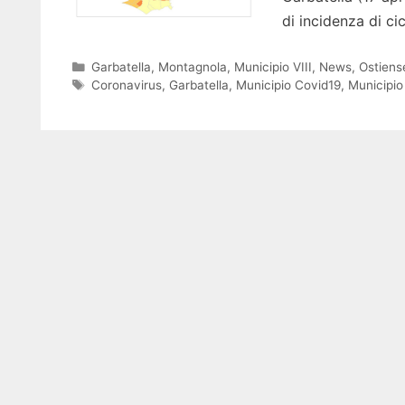
di incidenza di ci
Categorie
Garbatella
,
Montagnola
,
Municipio VIII
,
News
,
Ostiens
Tag
Coronavirus
,
Garbatella
,
Municipio Covid19
,
Municipio 