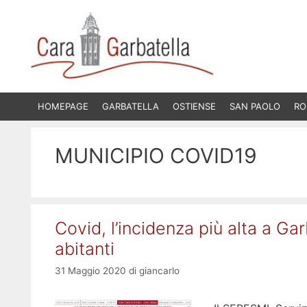
Vai
al
contenuto
HOMEPAGE
GARBATELLA
OSTIENSE
SAN PAOLO
RO
MUNICIPIO COVID19
Covid, l’incidenza più alta a Ga
abitanti
31 Maggio 2020
di
giancarlo