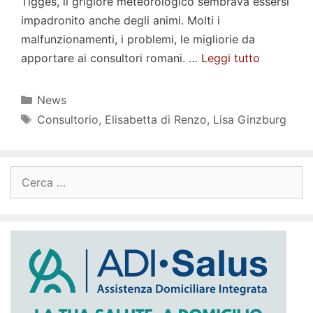
Tigges, il grigiore meteorologico sembrava essersi
impadronito anche degli animi. Molti i
malfunzionamenti, i problemi, le migliorie da
apportare ai consultori romani. …
Leggi tutto
Categorie
News
Tag
Consultorio
,
Elisabetta di Renzo
,
Lisa Ginzburg
Ricerca
per: