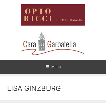
Vai
al
contenuto
Menu
LISA GINZBURG