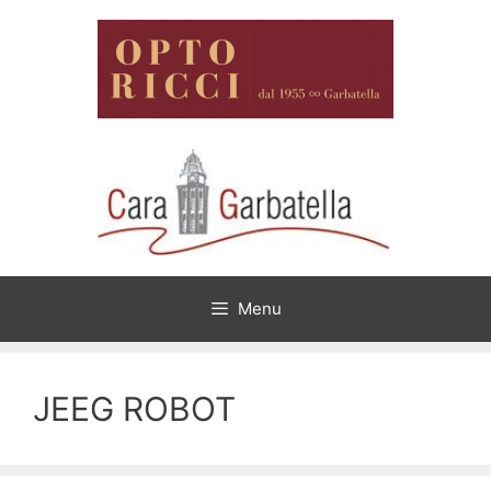
Vai
al
contenuto
Menu
JEEG ROBOT