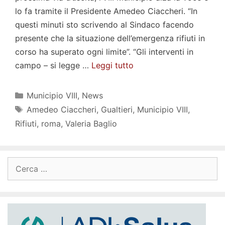
lo fa tramite il Presidente Amedeo Ciaccheri. “In
questi minuti sto scrivendo al Sindaco facendo
presente che la situazione dell’emergenza rifiuti in
corso ha superato ogni limite”. “Gli interventi in
campo – si legge …
Leggi tutto
Categorie
Municipio VIII
,
News
Tag
Amedeo Ciaccheri
,
Gualtieri
,
Municipio VIII
,
Rifiuti
,
roma
,
Valeria Baglio
Ricerca
per: