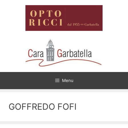
Vai
al
contenuto
Menu
GOFFREDO FOFI