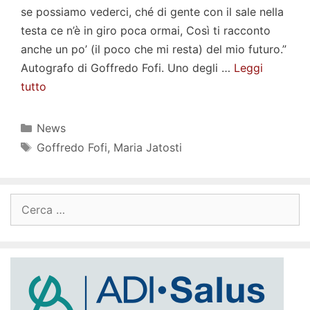
se possiamo vederci, ché di gente con il sale nella
testa ce n’è in giro poca ormai, Così ti racconto
anche un po’ (il poco che mi resta) del mio futuro.”
Autografo di Goffredo Fofi. Uno degli …
Leggi
tutto
Categorie
News
Tag
Goffredo Fofi
,
Maria Jatosti
Ricerca
per: