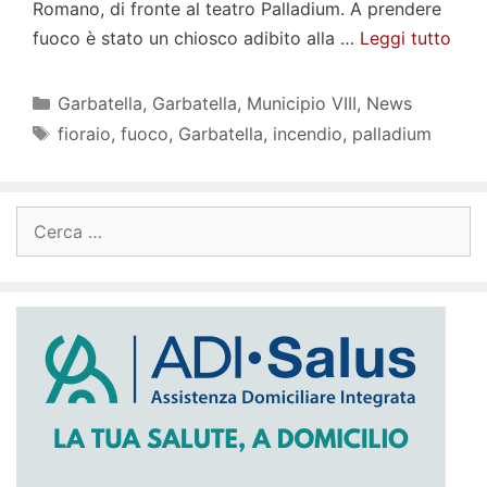
Romano, di fronte al teatro Palladium. A prendere
fuoco è stato un chiosco adibito alla …
Leggi tutto
Categorie
Garbatella
,
Garbatella
,
Municipio VIII
,
News
Tag
fioraio
,
fuoco
,
Garbatella
,
incendio
,
palladium
Ricerca
per: