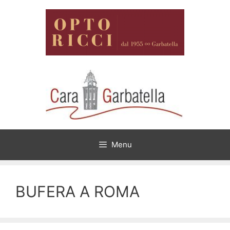
Vai
al
contenuto
Menu
BUFERA A ROMA