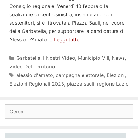
Consiglio regionale. Venerdì 10 febbraio la
coalizione di centrosinistra, insieme ai propri
sostenitori, si è ritrovata a Piazza Sauli, nel cuore
della Garbatella, per supportare la candidatura di
Alessio D’Amato …
Leggi tutto
Categorie
Garbatella
,
I Nostri Video
,
Municipio VIII
,
News
,
Video Del Territorio
Tag
alessio d'amato
,
campagna elettorale
,
Elezioni
,
Elezioni Regionali 2023
,
piazza sauli
,
regione Lazio
Ricerca
per: