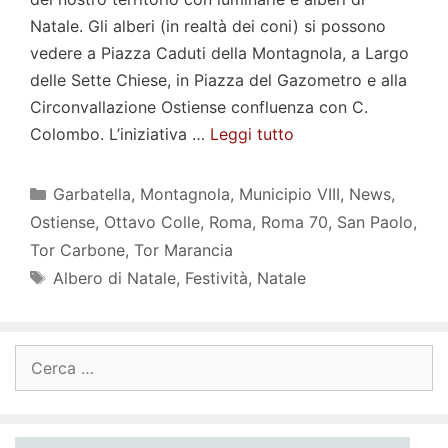
Natale. Gli alberi (in realtà dei coni) si possono
vedere a Piazza Caduti della Montagnola, a Largo
delle Sette Chiese, in Piazza del Gazometro e alla
Circonvallazione Ostiense confluenza con C.
Colombo. L’iniziativa …
Leggi tutto
Categorie
Garbatella
,
Montagnola
,
Municipio VIII
,
News
,
Ostiense
,
Ottavo Colle
,
Roma
,
Roma 70
,
San Paolo
,
Tor Carbone
,
Tor Marancia
Tag
Albero di Natale
,
Festività
,
Natale
Ricerca
per: