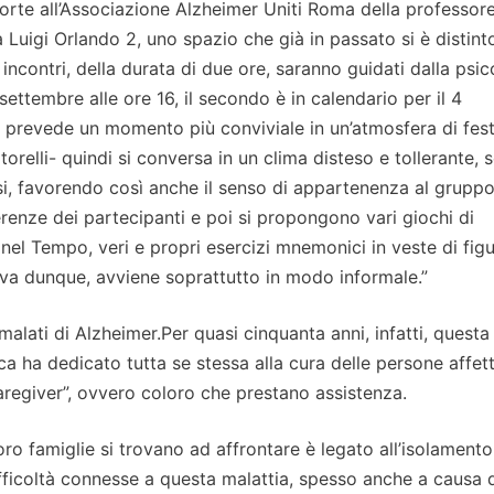
porte all’Associazione Alzheimer Uniti Roma della professor
via Luigi Orlando 2, uno spazio che già in passato si è distint
i incontri, della durata di due ore, saranno guidati dalla psi
settembre alle ore 16, il secondo è in calendario per il 4
 prevede un momento più conviviale in un’atmosfera di fest
relli- quindi si conversa in un clima disteso e tollerante, 
si, favorendo così anche il senso di appartenenza al gruppo
enze dei partecipanti e poi si propongono vari giochi di
l Tempo, veri e propri esercizi mnemonici in veste di figu
iva dunque, avviene soprattutto in modo informale.”
 malati di Alzheimer.Per quasi cinquanta anni, infatti, questa
ca ha dedicato tutta se stessa alla cura delle persone affet
“caregiver”, ovvero coloro che prestano assistenza.
ro famiglie si trovano ad affrontare è legato all’isolamento 
ifficoltà connesse a questa malattia, spesso anche a causa d