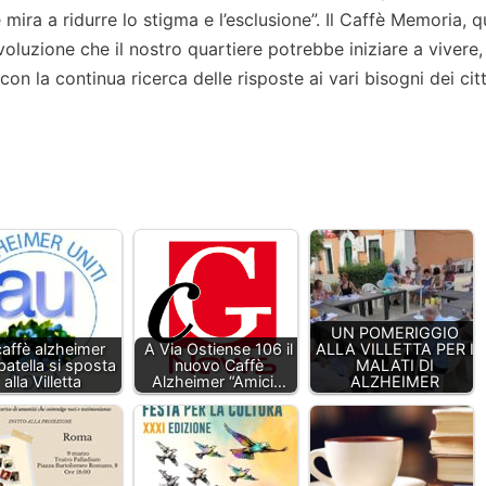
ira a ridurre lo stigma e l’esclusione”. Il Caffè Memoria, qu
voluzione che il nostro quartiere potrebbe iniziare a vivere,
on la continua ricerca delle risposte ai vari bisogni dei citt
UN POMERIGGIO
 caffè alzheimer
A Via Ostiense 106 il
ALLA VILLETTA PER I
atella si sposta
nuovo Caffè
MALATI DI
alla Villetta
Alzheimer “Amici…
ALZHEIMER