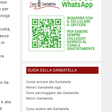
essa
o per
cologa
osità,
senza
.In
re
GUIDA DELLA GARBATELLA
te da
Come arrivare alla Garbatella
Meteo Garbatella oggi
Dove parcheggiare alla Garbatella
Metro Garbatella
e alla
i
Cosa vedere alla Garbatella