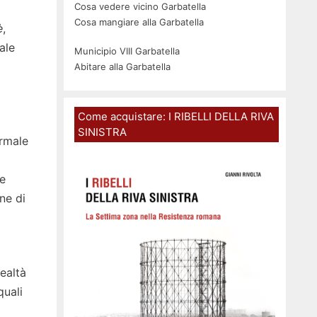
Cosa vedere vicino Garbatella
Cosa mangiare alla Garbatella
è
,
ale
Municipio VIII Garbatella
Abitare alla Garbatella
Come acquistare: I RIBELLI DELLA RIVA
SINISTRA
ormale
o
e
ne di
realtà
quali