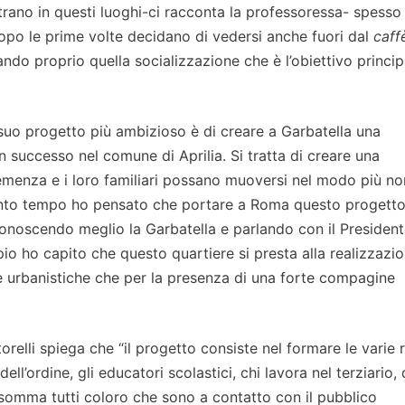
ontrano in questi luoghi-ci racconta la professoressa- spesso
po le prime volte decidano di vedersi anche fuori dal
caff
ndo proprio quella socializzazione che è l’obiettivo princip
suo progetto più ambizioso è di creare a Garbatella una
successo nel comune di Aprilia. Si tratta di creare una
 demenza e i loro familiari possano muoversi nel modo più n
r tanto tempo ho pensato che portare a Roma questo progett
 conoscendo meglio la Garbatella e parlando con il President
ipio ho capito che questo quartiere si presta alla realizzazio
he urbanistiche che per la presenza di una forte compagine
rtorelli spiega che “il progetto consiste nel formare le varie 
 dell’ordine, gli educatori scolastici, chi lavora nel terziario, 
, insomma tutti coloro che sono a contatto con il pubblico