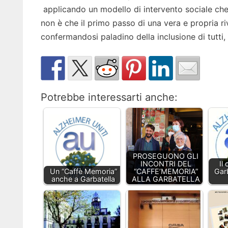
applicando un modello di intervento sociale che m
non è che il primo passo di una vera e propria ri
confermandosi paladino della inclusione di tutti, c
Potrebbe interessarti anche:
PROSEGUONO GLI
INCONTRI DEL
Il
Un “Caffè Memoria”
“CAFFE’MEMORIA”
Garb
anche a Garbatella
ALLA GARBATELLA