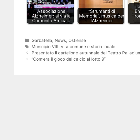
“L
Associazione
“Strumenti di
Em
Alzheimer: al via la
Memoria”, musica per
ro
Comunità Amica…
l’Alzheimer
Categorie
Garbatella
,
News
,
Ostiense
Tag
Municipio VIII
,
vita comune e storia locale
Presentato il cartellone autunnale del Teatro Palladiu
“Com’era il gioco del calcio al lotto 9”