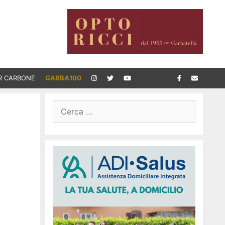
R CARBONE
GARBA100
Ricerca
per: