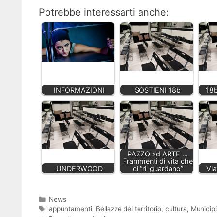
Potrebbe interessarti anche:
INFORMAZIONI
SOSTIENI 18b
18
PAZZO ad ARTE ...
Frammenti di vita che
UNDERWOOD
ci “ri-guardano”
Via
Categorie
News
Tag
appuntamenti
,
Bellezze del territorio
,
cultura
,
Municipi