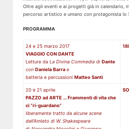
Oltre agli eventi e ai progetti già in calendario,
percorso artistico e umano con protagonista lo S
PROGRAMMA
24 e 25 marzo 2017
18
VIAGGIO CON DANTE
Letture da
La Divina Commedia
di
Dante
con
Daniela Barra
e
batteria e percussioni
Matteo Santi
20 e 21 aprile
SO
PAZZO ad ARTE … Frammenti di vita che
ci “ri-guardano”
liberamente tratto da alcune scene
dell’Amleto di W. Shakespeare
di Alessandra Niccolini e Giuseppe