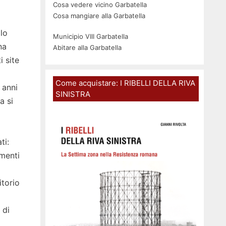
Cosa vedere vicino Garbatella
Cosa mangiare alla Garbatella
lo
Municipio VIII Garbatella
na
Abitare alla Garbatella
i site
Come acquistare: I RIBELLI DELLA RIVA
 anni
SINISTRA
a si
ti:
imenti
itorio
 di