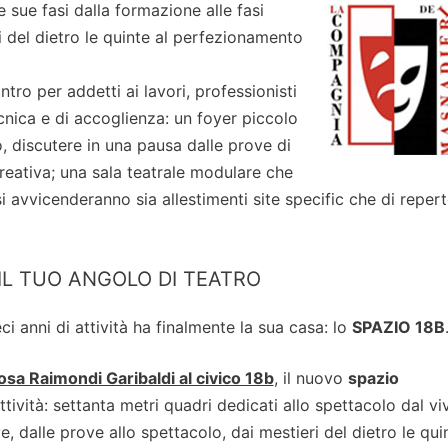
e sue fasi dalla formazione alle fasi
ri del dietro le quinte al perfezionamento
ro per addetti ai lavori, professionisti
nica e di accoglienza: un foyer piccolo
, discutere in una pausa dalle prove di
creativa; una sala teatrale modulare che
i avvicenderanno sia allestimenti site specific che di repert
 IL TUO ANGOLO DI TEATRO
 anni di attività ha finalmente la sua casa: lo
SPAZIO 18B
osa Raimondi Garibaldi al civico 18b
, il nuovo
spazio
ttività: settanta metri quadri dedicati allo spettacolo dal vi
ve, dalle prove allo spettacolo, dai mestieri del dietro le qui