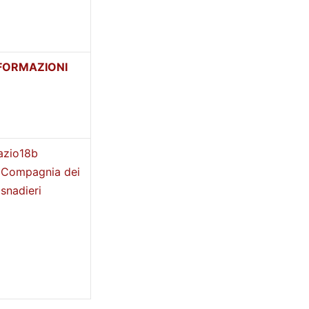
FORMAZIONI
azio18b
 Compagnia dei
snadieri