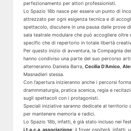
perfezionamento per attori professionisti.
Lo Spazio 18b nasce per essere un punto di incon
attrezzato per ogni esigenza tecnica e di accogl
spettacolo, discutere in una pausa dalle prove di
sala teatrale modulare che può accogliere oltre c
specific che di repertorio in totale libertà creati
Per questo inizio di avventura, la Compagnia dei 
hanno condiviso una parte del suo percorso artist
alterneranno Daniela Barra,
Cecilia D’Amico
,
Ale
Masnadieri stessa.
Con l’apertura inizieranno anche i percorsi format
drammmaturgia, pratica scenica, regia e recitazio
sugli spettacoli con i protagonisti.
Speciali iniziative saranno dedicate al territorio
per mantenere memoria e radici.
Lo Spazio 18b, infatti, è già stato incluso nei fe
i.t.a.c.a. associazione
: il foyer ospiterà, infatti,