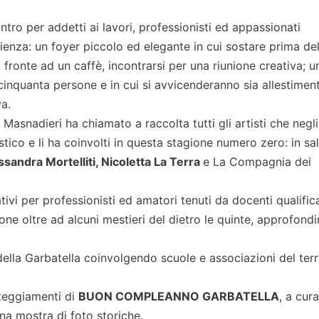
tro per addetti ai lavori, professionisti ed appassionati
ienza: un foyer piccolo ed elegante in cui sostare prima del
 fronte ad un caffè, incontrarsi per una riunione creativa; u
inquanta persone e in cui si avvicenderanno sia allestiment
va.
Masnadieri ha chiamato a raccolta tutti gli artisti che negli
ico e li ha coinvolti in questa stagione numero zero: in sal
ssandra Mortelliti, Nicoletta La Terra
e La Compagnia dei
ivi per professionisti ed amatori tenuti da docenti qualifica
ne oltre ad alcuni mestieri del dietro le quinte, approfond
 della Garbatella coinvolgendo scuole e associazioni del terr
steggiamenti di
BUON COMPLEANNO GARBATELLA
, a cura
 una mostra di foto storiche.