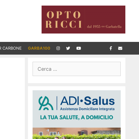
R CARBONE
GARBA100
Ricerca
per: