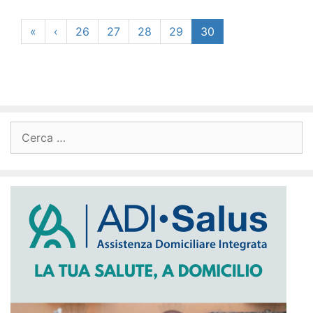
«
‹
26
27
28
29
30
Ricerca
per: