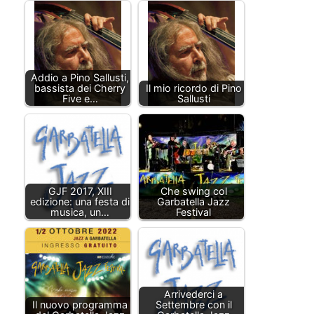
Addio a Pino Sallusti,
bassista dei Cherry
Il mio ricordo di Pino
Five e…
Sallusti
GJF 2017, XIII
Che swing col
edizione: una festa di
Garbatella Jazz
musica, un…
Festival
Arrivederci a
Il nuovo programma
Settembre con il