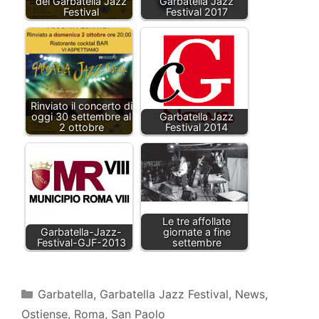
del Garbatella Jazz
Garbatella Jazz
Festival
Festival 2017
Rinviato il concerto di
oggi 30 settembre al
Garbatella Jazz
2 ottobre
Festival 2014
Le tre affollate
Garbatella-Jazz-
giornate a fine
Festival-GJF-2013
settembre
Categorie
Garbatella
,
Garbatella Jazz Festival
,
News
,
Ostiense
,
Roma
,
San Paolo