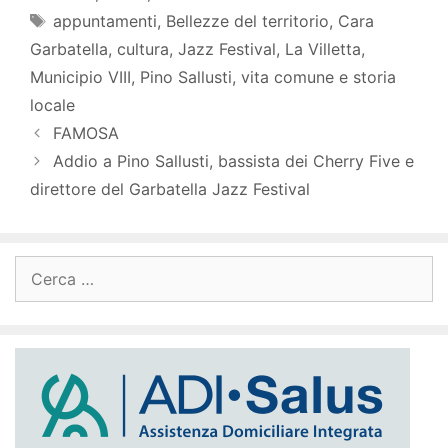
Tag
appuntamenti
,
Bellezze del territorio
,
Cara
Garbatella
,
cultura
,
Jazz Festival
,
La Villetta
,
Municipio VIII
,
Pino Sallusti
,
vita comune e storia
locale
FAMOSA
Addio a Pino Sallusti, bassista dei Cherry Five e
direttore del Garbatella Jazz Festival
Ricerca
per: