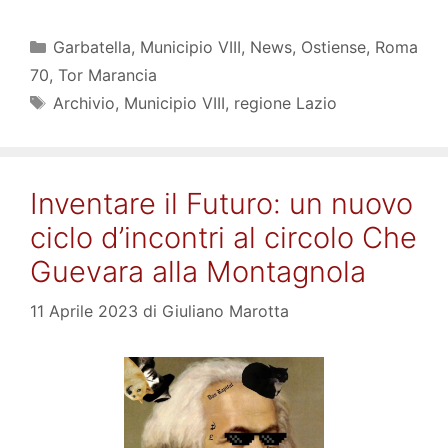
Categorie
Garbatella
,
Municipio VIII
,
News
,
Ostiense
,
Roma
70
,
Tor Marancia
Tag
Archivio
,
Municipio VIII
,
regione Lazio
Inventare il Futuro: un nuovo
ciclo d’incontri al circolo Che
Guevara alla Montagnola
11 Aprile 2023
di
Giuliano Marotta