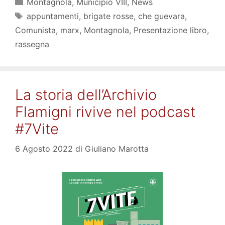
Categorie
Montagnola
,
Municipio VIII
,
News
Tag
appuntamenti
,
brigate rosse
,
che guevara
,
Comunista
,
marx
,
Montagnola
,
Presentazione libro
,
rassegna
La storia dell’Archivio
Flamigni rivive nel podcast
#7Vite
6 Agosto 2022
di
Giuliano Marotta