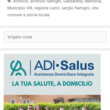
Tag
Archivio
,
archivio flamigni
,
Garbatella
,
Memoria
,
Municipio VIII
,
regione Lazio
,
sergio flamigni
,
vita
comune e storia locale
Ricerca
per: